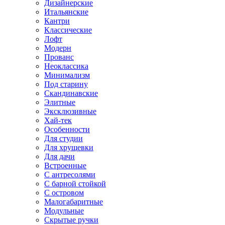
Дизайнерские
Итальянские
Кантри
Классические
Лофт
Модерн
Прованс
Неоклассика
Минимализм
Под старину
Скандинавские
Элитные
Эксклюзивные
Хай-тек
Особенности
Для студии
Для хрущевки
Для дачи
Встроенные
С антресолями
С барной стойкой
С островом
Малогабаритные
Модульные
Скрытые ручки