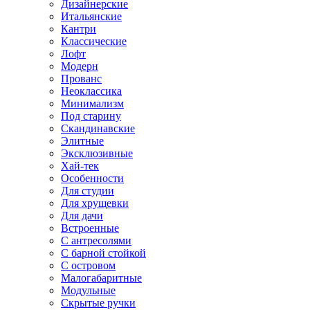
Дизайнерские
Итальянские
Кантри
Классические
Лофт
Модерн
Прованс
Неоклассика
Минимализм
Под старину
Скандинавские
Элитные
Эксклюзивные
Хай-тек
Особенности
Для студии
Для хрущевки
Для дачи
Встроенные
С антресолями
С барной стойкой
С островом
Малогабаритные
Модульные
Скрытые ручки