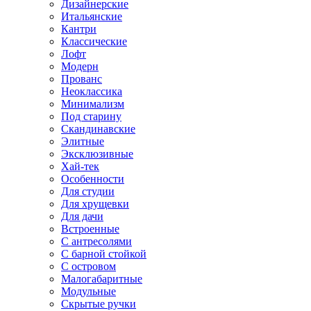
Дизайнерские
Итальянские
Кантри
Классические
Лофт
Модерн
Прованс
Неоклассика
Минимализм
Под старину
Скандинавские
Элитные
Эксклюзивные
Хай-тек
Особенности
Для студии
Для хрущевки
Для дачи
Встроенные
С антресолями
С барной стойкой
С островом
Малогабаритные
Модульные
Скрытые ручки