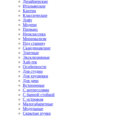
Дизайнерские
Итальянские
Кантри
Классические
Лофт
Модерн
Прованс
Неоклассика
Минимализм
Под старину
Скандинавские
Элитные
Эксклюзивные
Хай-тек
Особенности
Для студии
Для хрущевки
Для дачи
Встроенные
С антресолями
С барной стойкой
С островом
Малогабаритные
Модульные
Скрытые ручки