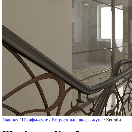
Главная
/
Шкафы-купе
/
Встроенные шкафы-купе
/ Кеноби