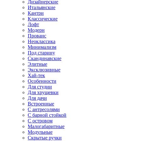
Дизайнерские
Итальянские
Кантри
Классические
Лофт
Модерн
Прованс
Неоклассика
Минимализм
Под старину
Скандинавские
Элитные
Эксклюзивные
Хай-тек
Особенности
Для студии
Для хрущевки
Для дачи
Встроенные
С антресолями
С барной стойкой
С островом
Малогабаритные
Модульные
Скрытые ручки