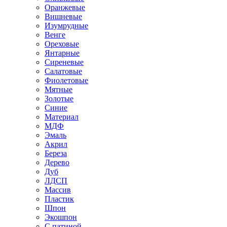
Оранжевые
Вишневые
Изумрудные
Венге
Ореховые
Янтарные
Сиреневые
Салатовые
Фиолетовые
Мятные
Золотые
Синие
Материал
МДФ
Эмаль
Акрил
Береза
Дерево
Дуб
ЛДСП
Массив
Пластик
Шпон
Экошпон
С патиной