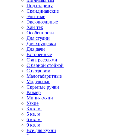
Минимализм
Под старину
Скандинавские
Элитные
Эксклюзивные
Хай-тек
Особенности
Для студии
Для хрущевки
Для дачи
Встроенные
С антресолями
С барной стойкой
С островом
Малогабаритные
Модульные
Скрытые ручки
Размер
Мини-кухни
Узкие
3 кв. м.
5 кв. м.
6 кв. м.
9 кв. м.
Все для кухни