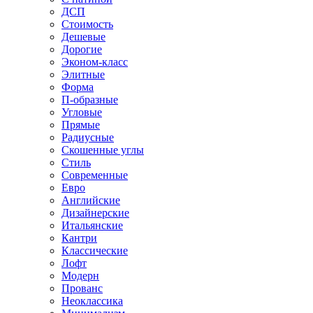
ДСП
Стоимость
Дешевые
Дорогие
Эконом-класс
Элитные
Форма
П-образные
Угловые
Прямые
Радиусные
Скошенные углы
Стиль
Современные
Евро
Английские
Дизайнерские
Итальянские
Кантри
Классические
Лофт
Модерн
Прованс
Неоклассика