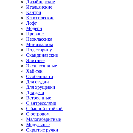
Дизайнерские
Итальянские
Кантри
Классические
Лофт
Модерн
Прованс
Неоклассика
Минимализм
Под старину
Скандинавские
Элитные
Эксклюзивные
Хай-тек
Особенности
Для студии
Для хрущевки
Для дачи
Встроенные
С антресолями
С барной стойкой
С островом
Малогабаритные
Модульные
Скрытые ручки