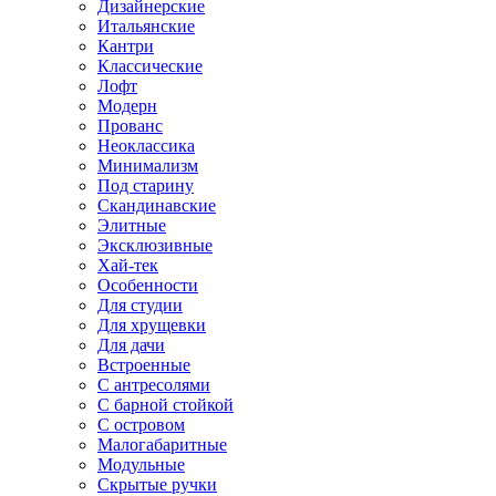
Дизайнерские
Итальянские
Кантри
Классические
Лофт
Модерн
Прованс
Неоклассика
Минимализм
Под старину
Скандинавские
Элитные
Эксклюзивные
Хай-тек
Особенности
Для студии
Для хрущевки
Для дачи
Встроенные
С антресолями
С барной стойкой
С островом
Малогабаритные
Модульные
Скрытые ручки