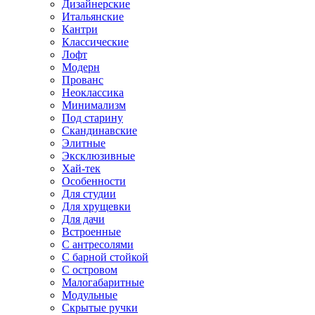
Дизайнерские
Итальянские
Кантри
Классические
Лофт
Модерн
Прованс
Неоклассика
Минимализм
Под старину
Скандинавские
Элитные
Эксклюзивные
Хай-тек
Особенности
Для студии
Для хрущевки
Для дачи
Встроенные
С антресолями
С барной стойкой
С островом
Малогабаритные
Модульные
Скрытые ручки