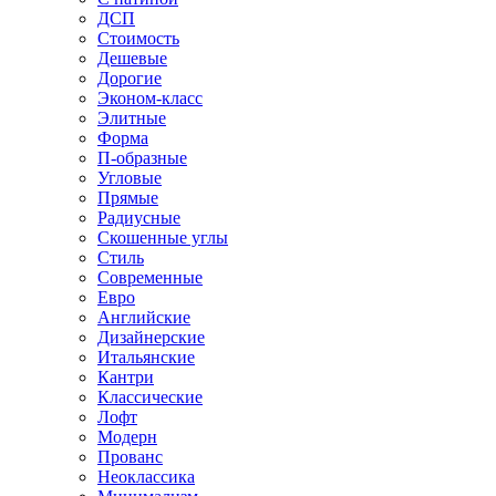
ДСП
Стоимость
Дешевые
Дорогие
Эконом-класс
Элитные
Форма
П-образные
Угловые
Прямые
Радиусные
Скошенные углы
Стиль
Современные
Евро
Английские
Дизайнерские
Итальянские
Кантри
Классические
Лофт
Модерн
Прованс
Неоклассика