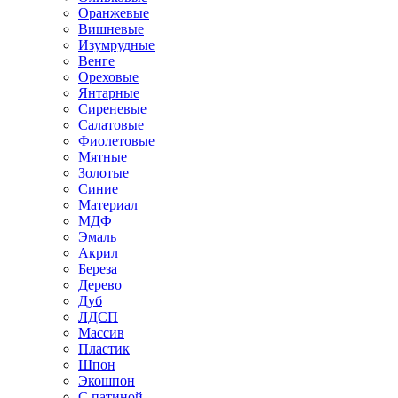
Оранжевые
Вишневые
Изумрудные
Венге
Ореховые
Янтарные
Сиреневые
Салатовые
Фиолетовые
Мятные
Золотые
Синие
Материал
МДФ
Эмаль
Акрил
Береза
Дерево
Дуб
ЛДСП
Массив
Пластик
Шпон
Экошпон
С патиной