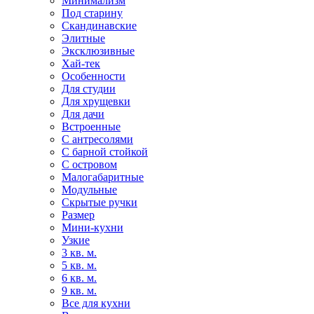
Минимализм
Под старину
Скандинавские
Элитные
Эксклюзивные
Хай-тек
Особенности
Для студии
Для хрущевки
Для дачи
Встроенные
С антресолями
С барной стойкой
С островом
Малогабаритные
Модульные
Скрытые ручки
Размер
Мини-кухни
Узкие
3 кв. м.
5 кв. м.
6 кв. м.
9 кв. м.
Все для кухни