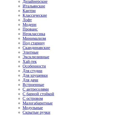
Дизайнерские
Итальянские
Кантри
Классические
Лофт
Модерн
Прованс
Неоклассика
Минимализм
Под старину
Скандинавские
Элитные
Эксклюзивные
Хай-тек
Особенности
Для студии
Для хрущевки
Для дачи
Встроенные
С антресолями
С барной стойкой
С островом
Малогабаритные
Модульные
Скрытые ручки