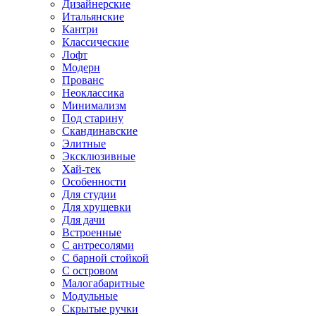
Дизайнерские
Итальянские
Кантри
Классические
Лофт
Модерн
Прованс
Неоклассика
Минимализм
Под старину
Скандинавские
Элитные
Эксклюзивные
Хай-тек
Особенности
Для студии
Для хрущевки
Для дачи
Встроенные
С антресолями
С барной стойкой
С островом
Малогабаритные
Модульные
Скрытые ручки