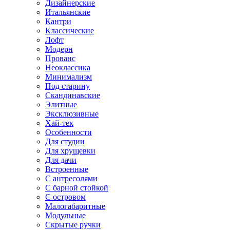
Дизайнерские
Итальянские
Кантри
Классические
Лофт
Модерн
Прованс
Неоклассика
Минимализм
Под старину
Скандинавские
Элитные
Эксклюзивные
Хай-тек
Особенности
Для студии
Для хрущевки
Для дачи
Встроенные
С антресолями
С барной стойкой
С островом
Малогабаритные
Модульные
Скрытые ручки