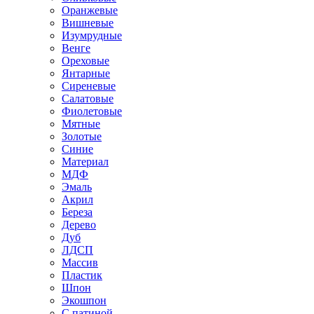
Оранжевые
Вишневые
Изумрудные
Венге
Ореховые
Янтарные
Сиреневые
Салатовые
Фиолетовые
Мятные
Золотые
Синие
Материал
МДФ
Эмаль
Акрил
Береза
Дерево
Дуб
ЛДСП
Массив
Пластик
Шпон
Экошпон
С патиной