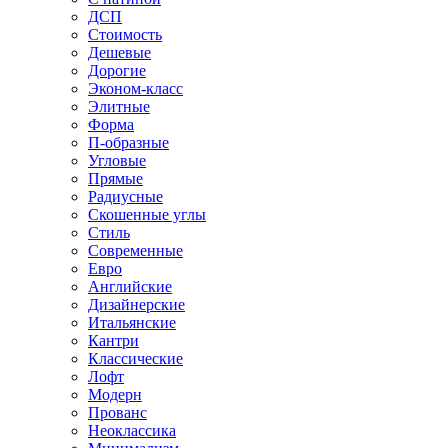
ДСП
Стоимость
Дешевые
Дорогие
Эконом-класс
Элитные
Форма
П-образные
Угловые
Прямые
Радиусные
Скошенные углы
Стиль
Современные
Евро
Английские
Дизайнерские
Итальянские
Кантри
Классические
Лофт
Модерн
Прованс
Неоклассика