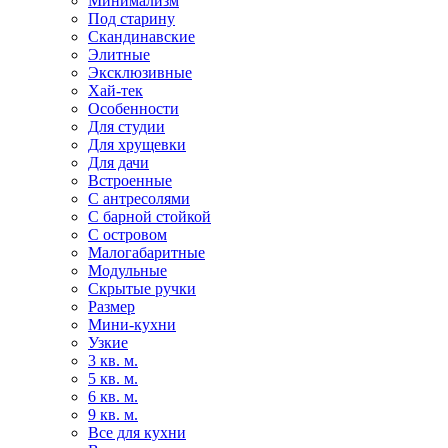
Минимализм
Под старину
Скандинавские
Элитные
Эксклюзивные
Хай-тек
Особенности
Для студии
Для хрущевки
Для дачи
Встроенные
С антресолями
С барной стойкой
С островом
Малогабаритные
Модульные
Скрытые ручки
Размер
Мини-кухни
Узкие
3 кв. м.
5 кв. м.
6 кв. м.
9 кв. м.
Все для кухни