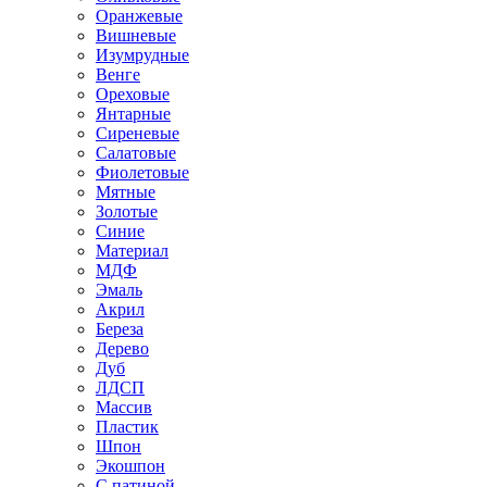
Оранжевые
Вишневые
Изумрудные
Венге
Ореховые
Янтарные
Сиреневые
Салатовые
Фиолетовые
Мятные
Золотые
Синие
Материал
МДФ
Эмаль
Акрил
Береза
Дерево
Дуб
ЛДСП
Массив
Пластик
Шпон
Экошпон
С патиной