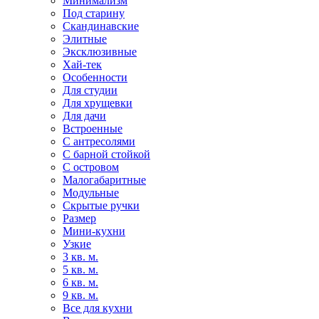
Минимализм
Под старину
Скандинавские
Элитные
Эксклюзивные
Хай-тек
Особенности
Для студии
Для хрущевки
Для дачи
Встроенные
С антресолями
С барной стойкой
С островом
Малогабаритные
Модульные
Скрытые ручки
Размер
Мини-кухни
Узкие
3 кв. м.
5 кв. м.
6 кв. м.
9 кв. м.
Все для кухни