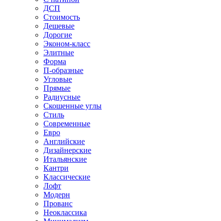
ДСП
Стоимость
Дешевые
Дорогие
Эконом-класс
Элитные
Форма
П-образные
Угловые
Прямые
Радиусные
Скошенные углы
Стиль
Современные
Евро
Английские
Дизайнерские
Итальянские
Кантри
Классические
Лофт
Модерн
Прованс
Неоклассика