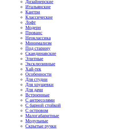
Дизайнерские
Итальянские
Кантри
Классические
Лофт
Модерн
Прованс
Неоклассика
Минимализм
Под старину
Скандинавские
Элитные
Эксклюзивные
Хай-тек
Особенности
Для студии
Для хрущевки
Для дачи
Встроенные
С антресолями
С барной стойкой
С островом
Малогабаритные
Модульные
Скрытые ручки