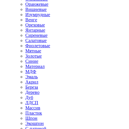
Оранжевые
Вишневые
Изумрудные
Венге
Ореховые
Янтарные
Сиреневые
Салатовые
Фиолетовые
Мятные
Золотые
Синие
Материал
МДФ
Эмаль
Акрил
Береза
Дерево
Дуб
ЛДСП
Массив
Пластик
Шпон
Экошпон
С патиной