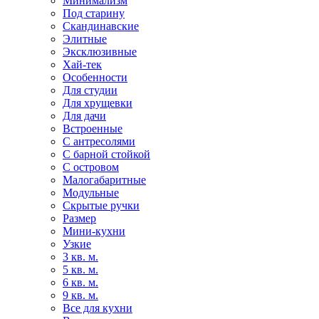
Минимализм
Под старину
Скандинавские
Элитные
Эксклюзивные
Хай-тек
Особенности
Для студии
Для хрущевки
Для дачи
Встроенные
С антресолями
С барной стойкой
С островом
Малогабаритные
Модульные
Скрытые ручки
Размер
Мини-кухни
Узкие
3 кв. м.
5 кв. м.
6 кв. м.
9 кв. м.
Все для кухни