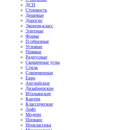
ДСП
Стоимость
Дешевые
Дорогие
Эконом-класс
Элитные
Форма
П-образные
Угловые
Прямые
Радиусные
Скошенные углы
Стиль
Современные
Евро
Английские
Дизайнерские
Итальянские
Кантри
Классические
Лофт
Модерн
Прованс
Неоклассика