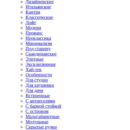
Дизайнерские
Итальянские
Кантри
Классические
Лофт
Модерн
Прованс
Неоклассика
Минимализм
Под старину
Скандинавские
Элитные
Эксклюзивные
Хай-тек
Особенности
Для студии
Для хрущевки
Для дачи
Встроенные
С антресолями
С барной стойкой
С островом
Малогабаритные
Модульные
Скрытые ручки