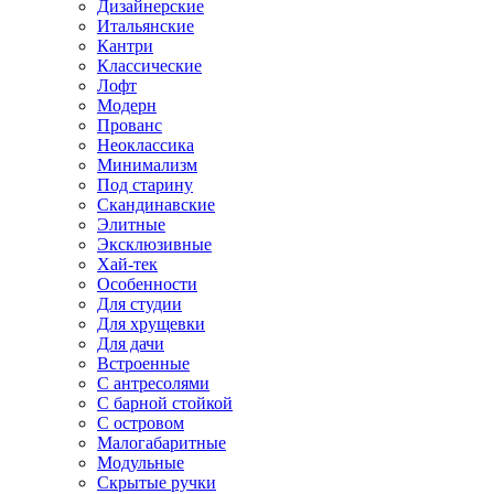
Дизайнерские
Итальянские
Кантри
Классические
Лофт
Модерн
Прованс
Неоклассика
Минимализм
Под старину
Скандинавские
Элитные
Эксклюзивные
Хай-тек
Особенности
Для студии
Для хрущевки
Для дачи
Встроенные
С антресолями
С барной стойкой
С островом
Малогабаритные
Модульные
Скрытые ручки