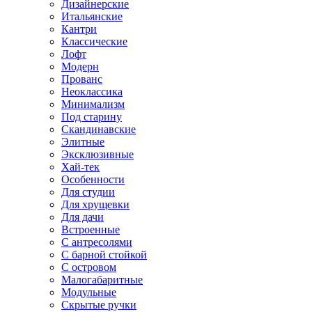
Дизайнерские
Итальянские
Кантри
Классические
Лофт
Модерн
Прованс
Неоклассика
Минимализм
Под старину
Скандинавские
Элитные
Эксклюзивные
Хай-тек
Особенности
Для студии
Для хрущевки
Для дачи
Встроенные
С антресолями
С барной стойкой
С островом
Малогабаритные
Модульные
Скрытые ручки