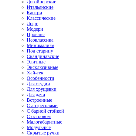
Дизайнерские
Итальянские
Кантри
Классические
Лофт
Модерн
Прованс
Неоклассика
Минимализм
Под старину
Скандинавские
Элитные
Эксклюзивные
Хай-тек
Особенности
Для студии
Для хрущевки
Для дачи
Встроенные
С антресолями
С барной стойкой
С островом
Малогабаритные
Модульные
Скрытые ручки