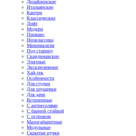
Дизайнерские
Итальянские
Кантри
Классические
Лофт
Модерн
Прованс
Неоклассика
Минимализм
Под старину
Скандинавские
Элитные
Эксклюзивные
Хай-тек
Особенности
Для студии
Для хрущевки
Для дачи
Встроенные
С антресолями
С барной стойкой
С островом
Малогабаритные
Модульные
Скрытые ручки