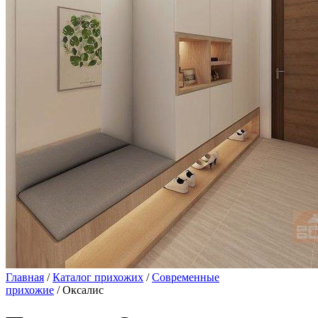
Главная
/
Каталог прихожих
/
Современные
прихожие
/ Оксалис