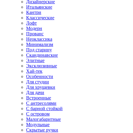
Дизайнерские
Итальянские
Кантри
Классические
Лофт
Модерн
Прованс
Неоклассика
Минимализм
Под старину
Скандинавские
Элитные
Эксклюзивные
Хай-тек
Особенности
Для студии
Для хрущевки
Для дачи
Встроенные
С антресолями
С барной стойкой
С островом
Малогабаритные
Модульные
Скрытые ручки