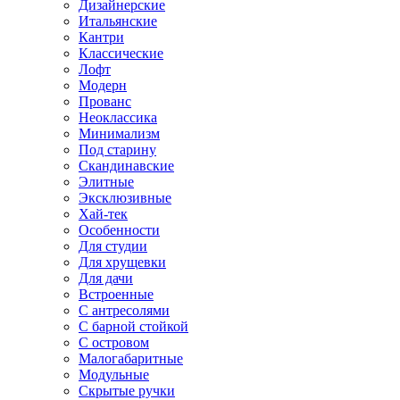
Дизайнерские
Итальянские
Кантри
Классические
Лофт
Модерн
Прованс
Неоклассика
Минимализм
Под старину
Скандинавские
Элитные
Эксклюзивные
Хай-тек
Особенности
Для студии
Для хрущевки
Для дачи
Встроенные
С антресолями
С барной стойкой
С островом
Малогабаритные
Модульные
Скрытые ручки