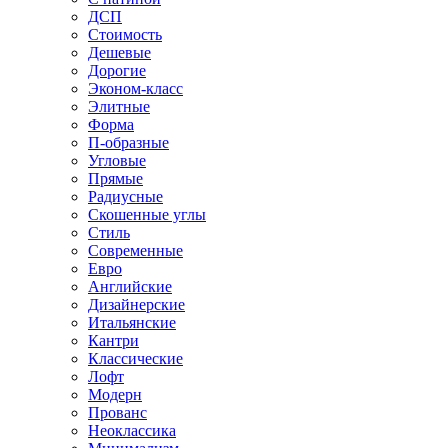
ДСП
Стоимость
Дешевые
Дорогие
Эконом-класс
Элитные
Форма
П-образные
Угловые
Прямые
Радиусные
Скошенные углы
Стиль
Современные
Евро
Английские
Дизайнерские
Итальянские
Кантри
Классические
Лофт
Модерн
Прованс
Неоклассика