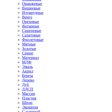
Оранжевые
Вишневые
Изумрудные
Венге
Ореховые
Янтарные
Сиреневые
Салатовые
Фиолетовые
Мятные
Золотые
Синие
Материал
МДФ
Эмаль
Акрил
Береза
Дерево
Дуб
ЛДСП
Массив
Пластик
Шпон
Экошпон
С патиной