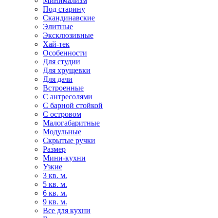
Минимализм
Под старину
Скандинавские
Элитные
Эксклюзивные
Хай-тек
Особенности
Для студии
Для хрущевки
Для дачи
Встроенные
С антресолями
С барной стойкой
С островом
Малогабаритные
Модульные
Скрытые ручки
Размер
Мини-кухни
Узкие
3 кв. м.
5 кв. м.
6 кв. м.
9 кв. м.
Все для кухни