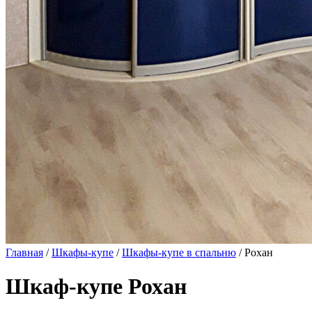
Главная
/
Шкафы-купе
/
Шкафы-купе в спальню
/ Рохан
Шкаф-купе Рохан