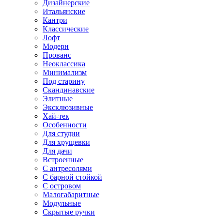
Дизайнерские
Итальянские
Кантри
Классические
Лофт
Модерн
Прованс
Неоклассика
Минимализм
Под старину
Скандинавские
Элитные
Эксклюзивные
Хай-тек
Особенности
Для студии
Для хрущевки
Для дачи
Встроенные
С антресолями
С барной стойкой
С островом
Малогабаритные
Модульные
Скрытые ручки