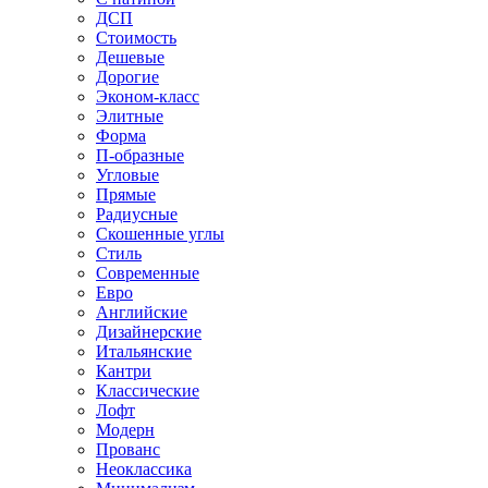
ДСП
Стоимость
Дешевые
Дорогие
Эконом-класс
Элитные
Форма
П-образные
Угловые
Прямые
Радиусные
Скошенные углы
Стиль
Современные
Евро
Английские
Дизайнерские
Итальянские
Кантри
Классические
Лофт
Модерн
Прованс
Неоклассика