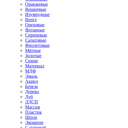
Оранжевые
Вишневые
Изумрудные
Венге
Ореховые
Янтарные
Сиреневые
Салатовые
Фиолетовые
Мятные
Золотые
Синие
Материал
МДФ
Эмаль
Акрил
Береза
Дерево
Дуб
ЛДСП
Массив
Пластик
Шпон
Экошпон
С патиной