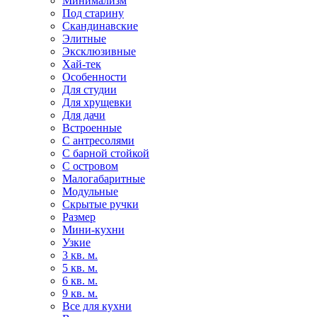
Минимализм
Под старину
Скандинавские
Элитные
Эксклюзивные
Хай-тек
Особенности
Для студии
Для хрущевки
Для дачи
Встроенные
С антресолями
С барной стойкой
С островом
Малогабаритные
Модульные
Скрытые ручки
Размер
Мини-кухни
Узкие
3 кв. м.
5 кв. м.
6 кв. м.
9 кв. м.
Все для кухни