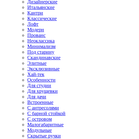
Дизайнерские
Итальянские
Кантри
Классические
Лофт
Модерн
Прованс
Неоклассика
Минимализм
Под старину
Скандинавские
Элитные
Эксклюзивные
Хай-тек
Особенности
Для студии
Для хрущевки
Для дачи
Встроенные
С антресолями
С барной стойкой
С островом
Малогабаритные
Модульные
Скрытые ручки