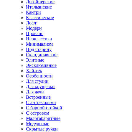
Дизайнерские
Итальянские
Кантри
Классические
Лофт
Модерн
Прованс
Неоклассика
Минимализм
Под старину
Скандинавские
Элитные
Эксклюзивные
Хай-тек
Особенности
Для студии
Для хрущевки
Для дачи
Встроенные
С антресолями
С барной стойкой
С островом
Малогабаритные
Модульные
Скрытые ручки