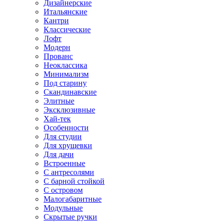
Дизайнерские
Итальянские
Кантри
Классические
Лофт
Модерн
Прованс
Неоклассика
Минимализм
Под старину
Скандинавские
Элитные
Эксклюзивные
Хай-тек
Особенности
Для студии
Для хрущевки
Для дачи
Встроенные
С антресолями
С барной стойкой
С островом
Малогабаритные
Модульные
Скрытые ручки