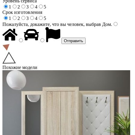
Уровень сервиса
1
2
3
4
5
Срок изготовления
1
2
3
4
5
Пожалуйста, докажите, что вы человек, выбрав
Дом
.
Похожие модели