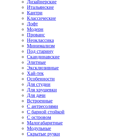
Дизайнерские
Итальянские
Кантри
Классические
Лофт
Модерн
Прованс
Неоклассика
Минимализм
Под старину
Скандинавские
Элитные
Эксклюзивные
Хай-тек
Особенности
Для студии
Для хрущевки
Для дачи
Встроенные
С антресолями
С барной стойкой
С островом
Малогабаритные
Модульные
Скрытые ручки