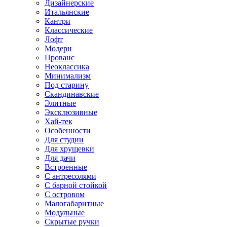
Дизайнерские
Итальянские
Кантри
Классические
Лофт
Модерн
Прованс
Неоклассика
Минимализм
Под старину
Скандинавские
Элитные
Эксклюзивные
Хай-тек
Особенности
Для студии
Для хрущевки
Для дачи
Встроенные
С антресолями
С барной стойкой
С островом
Малогабаритные
Модульные
Скрытые ручки