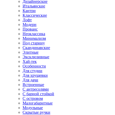
Дизайнерские
Итальянские
Кантри
Классические
Лофт
Модерн
Прованс
Неоклассика
Минимализм
Под старину
Скандинавские
Элитные
Эксклюзивные
Хай-тек
Особенности
Для студии
Для хрущевки
Для дачи
Встроенные
С антресолями
С барной стойкой
С островом
Малогабаритные
Модульные
Скрытые ручки