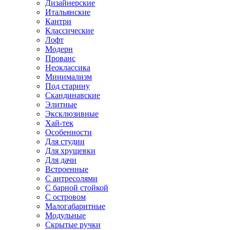
Дизайнерские
Итальянские
Кантри
Классические
Лофт
Модерн
Прованс
Неоклассика
Минимализм
Под старину
Скандинавские
Элитные
Эксклюзивные
Хай-тек
Особенности
Для студии
Для хрущевки
Для дачи
Встроенные
С антресолями
С барной стойкой
С островом
Малогабаритные
Модульные
Скрытые ручки