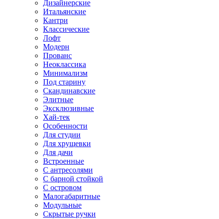
Дизайнерские
Итальянские
Кантри
Классические
Лофт
Модерн
Прованс
Неоклассика
Минимализм
Под старину
Скандинавские
Элитные
Эксклюзивные
Хай-тек
Особенности
Для студии
Для хрущевки
Для дачи
Встроенные
С антресолями
С барной стойкой
С островом
Малогабаритные
Модульные
Скрытые ручки