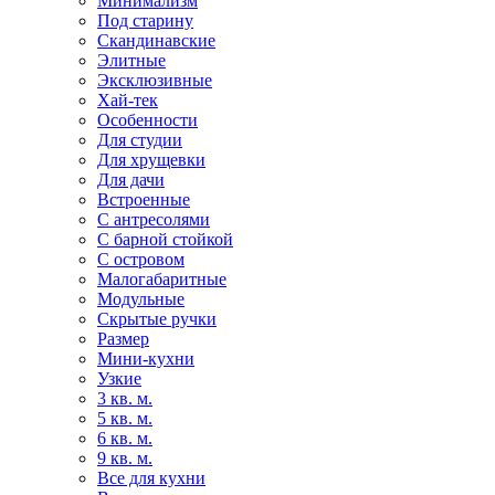
Минимализм
Под старину
Скандинавские
Элитные
Эксклюзивные
Хай-тек
Особенности
Для студии
Для хрущевки
Для дачи
Встроенные
С антресолями
С барной стойкой
С островом
Малогабаритные
Модульные
Скрытые ручки
Размер
Мини-кухни
Узкие
3 кв. м.
5 кв. м.
6 кв. м.
9 кв. м.
Все для кухни