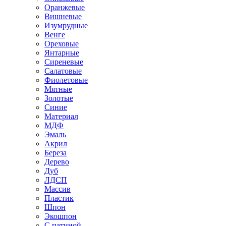
Оранжевые
Вишневые
Изумрудные
Венге
Ореховые
Янтарные
Сиреневые
Салатовые
Фиолетовые
Мятные
Золотые
Синие
Материал
МДФ
Эмаль
Акрил
Береза
Дерево
Дуб
ЛДСП
Массив
Пластик
Шпон
Экошпон
С патиной