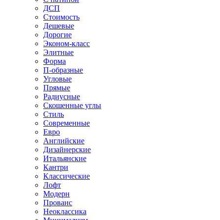
ДСП
Стоимость
Дешевые
Дорогие
Эконом-класс
Элитные
Форма
П-образные
Угловые
Прямые
Радиусные
Скошенные углы
Стиль
Современные
Евро
Английские
Дизайнерские
Итальянские
Кантри
Классические
Лофт
Модерн
Прованс
Неоклассика