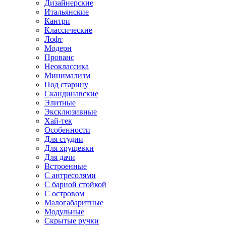
Дизайнерские
Итальянские
Кантри
Классические
Лофт
Модерн
Прованс
Неоклассика
Минимализм
Под старину
Скандинавские
Элитные
Эксклюзивные
Хай-тек
Особенности
Для студии
Для хрущевки
Для дачи
Встроенные
С антресолями
С барной стойкой
С островом
Малогабаритные
Модульные
Скрытые ручки