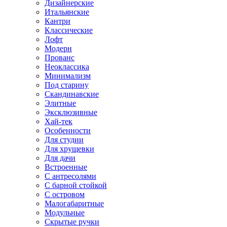
Дизайнерские
Итальянские
Кантри
Классические
Лофт
Модерн
Прованс
Неоклассика
Минимализм
Под старину
Скандинавские
Элитные
Эксклюзивные
Хай-тек
Особенности
Для студии
Для хрущевки
Для дачи
Встроенные
С антресолями
С барной стойкой
С островом
Малогабаритные
Модульные
Скрытые ручки