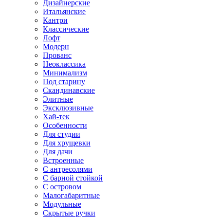
Дизайнерские
Итальянские
Кантри
Классические
Лофт
Модерн
Прованс
Неоклассика
Минимализм
Под старину
Скандинавские
Элитные
Эксклюзивные
Хай-тек
Особенности
Для студии
Для хрущевки
Для дачи
Встроенные
С антресолями
С барной стойкой
С островом
Малогабаритные
Модульные
Скрытые ручки