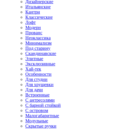
Дизайнерские
Итальянские
Кантри
Классические
Лофт
Модерн
Прованс
Неоклассика
Минимализм
Под старину
Скандинавские
Элитные
Эксклюзивные
Хай-тек
Особенности
Для студии
Для хрущевки
Для дачи
Встроенные
С антресолями
С барной стойкой
С островом
Малогабаритные
Модульные
Скрытые ручки