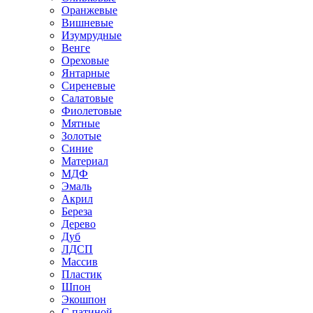
Оранжевые
Вишневые
Изумрудные
Венге
Ореховые
Янтарные
Сиреневые
Салатовые
Фиолетовые
Мятные
Золотые
Синие
Материал
МДФ
Эмаль
Акрил
Береза
Дерево
Дуб
ЛДСП
Массив
Пластик
Шпон
Экошпон
С патиной