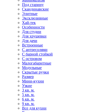
Минимализм
Под старину
Скандинавские
Элитные
Эксклюзивные
Хай-тек
Особенности
Для студии
Для хрущевки
Для дачи
Встроенные
С антресолями
С барной стойкой
С островом
Малогабаритные
Модульные
Скрытые ручки
Размер
Мини-кухни
Узкие
3 кв. м.
5 кв. м.
6 кв. м.
9 кв. м.
Все для кухни