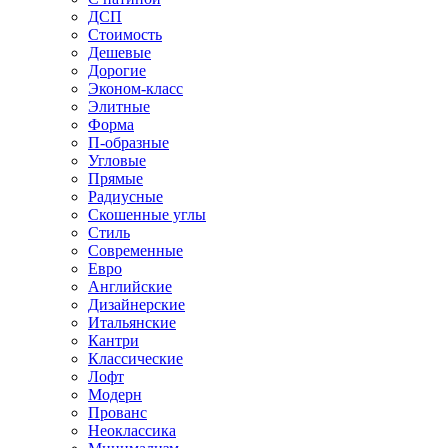
ДСП
Стоимость
Дешевые
Дорогие
Эконом-класс
Элитные
Форма
П-образные
Угловые
Прямые
Радиусные
Скошенные углы
Стиль
Современные
Евро
Английские
Дизайнерские
Итальянские
Кантри
Классические
Лофт
Модерн
Прованс
Неоклассика