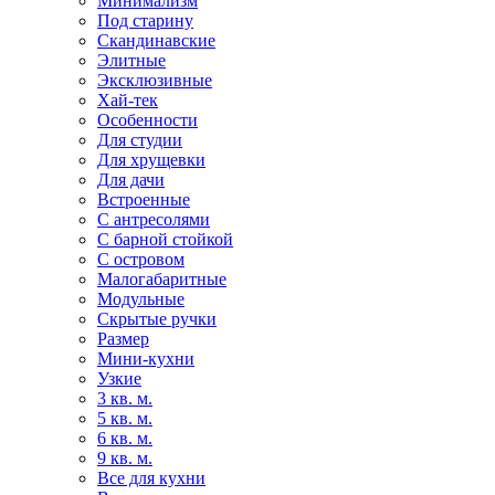
Минимализм
Под старину
Скандинавские
Элитные
Эксклюзивные
Хай-тек
Особенности
Для студии
Для хрущевки
Для дачи
Встроенные
С антресолями
С барной стойкой
С островом
Малогабаритные
Модульные
Скрытые ручки
Размер
Мини-кухни
Узкие
3 кв. м.
5 кв. м.
6 кв. м.
9 кв. м.
Все для кухни