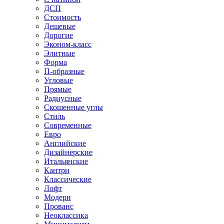
ДСП
Стоимость
Дешевые
Дорогие
Эконом-класс
Элитные
Форма
П-образные
Угловые
Прямые
Радиусные
Скошенные углы
Стиль
Современные
Евро
Английские
Дизайнерские
Итальянские
Кантри
Классические
Лофт
Модерн
Прованс
Неоклассика