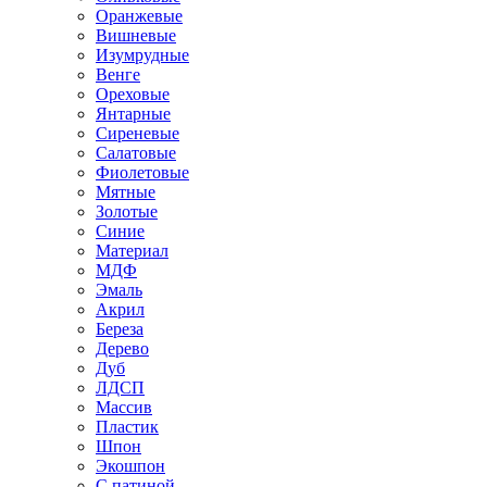
Оранжевые
Вишневые
Изумрудные
Венге
Ореховые
Янтарные
Сиреневые
Салатовые
Фиолетовые
Мятные
Золотые
Синие
Материал
МДФ
Эмаль
Акрил
Береза
Дерево
Дуб
ЛДСП
Массив
Пластик
Шпон
Экошпон
С патиной