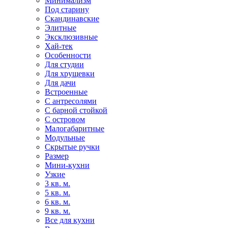
Минимализм
Под старину
Скандинавские
Элитные
Эксклюзивные
Хай-тек
Особенности
Для студии
Для хрущевки
Для дачи
Встроенные
С антресолями
С барной стойкой
С островом
Малогабаритные
Модульные
Скрытые ручки
Размер
Мини-кухни
Узкие
3 кв. м.
5 кв. м.
6 кв. м.
9 кв. м.
Все для кухни