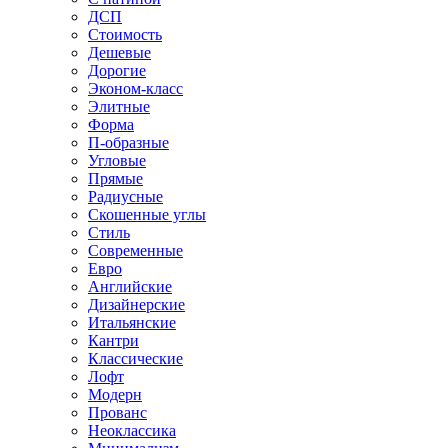
ДСП
Стоимость
Дешевые
Дорогие
Эконом-класс
Элитные
Форма
П-образные
Угловые
Прямые
Радиусные
Скошенные углы
Стиль
Современные
Евро
Английские
Дизайнерские
Итальянские
Кантри
Классические
Лофт
Модерн
Прованс
Неоклассика