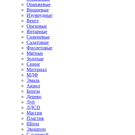
Оранжевые
Вишневые
Изумрудные
Венге
Ореховые
Янтарные
Сиреневые
Салатовые
Фиолетовые
Мятные
Золотые
Синие
Материал
МДФ
Эмаль
Акрил
Береза
Дерево
Дуб
ЛДСП
Массив
Пластик
Шпон
Экошпон
С патиной