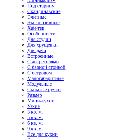
Минимализм
Под старину
Скандинавские
Элитные
Эксклюзивные
Хай-тек
Особенности
Для студии
Для хрущевки
Для дачи
Встроенные
С антресолями
С барной стойкой
С островом
Малогабаритные
Модульные
Скрытые ручки
Размер
Мини-кухни
Узкие
3 кв. м.
5 кв. м.
6 кв. м.
9 кв. м.
Все для кухни