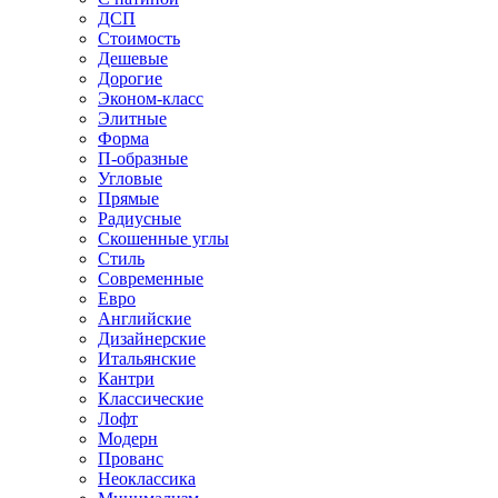
ДСП
Стоимость
Дешевые
Дорогие
Эконом-класс
Элитные
Форма
П-образные
Угловые
Прямые
Радиусные
Скошенные углы
Стиль
Современные
Евро
Английские
Дизайнерские
Итальянские
Кантри
Классические
Лофт
Модерн
Прованс
Неоклассика