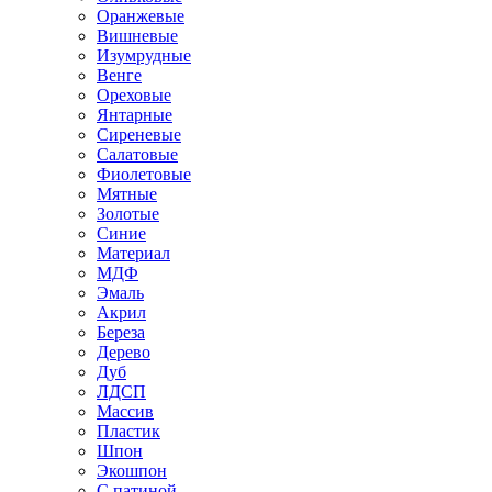
Оранжевые
Вишневые
Изумрудные
Венге
Ореховые
Янтарные
Сиреневые
Салатовые
Фиолетовые
Мятные
Золотые
Синие
Материал
МДФ
Эмаль
Акрил
Береза
Дерево
Дуб
ЛДСП
Массив
Пластик
Шпон
Экошпон
С патиной