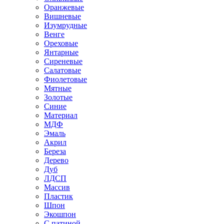
Оранжевые
Вишневые
Изумрудные
Венге
Ореховые
Янтарные
Сиреневые
Салатовые
Фиолетовые
Мятные
Золотые
Синие
Материал
МДФ
Эмаль
Акрил
Береза
Дерево
Дуб
ЛДСП
Массив
Пластик
Шпон
Экошпон
С патиной