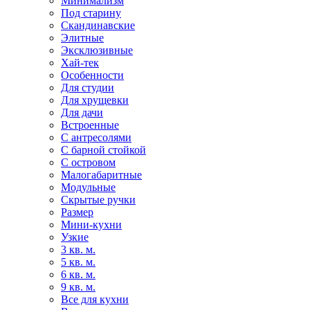
Минимализм
Под старину
Скандинавские
Элитные
Эксклюзивные
Хай-тек
Особенности
Для студии
Для хрущевки
Для дачи
Встроенные
С антресолями
С барной стойкой
С островом
Малогабаритные
Модульные
Скрытые ручки
Размер
Мини-кухни
Узкие
3 кв. м.
5 кв. м.
6 кв. м.
9 кв. м.
Все для кухни