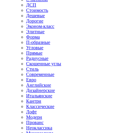
ДСП
Стоимость
Дешевые
Дорогие
Эконом-класс
Элитные
Форма
П-образные
Угловые
Прямые
Радиусные
Скошенные углы
Стиль
Современные
Евро
Английские
Дизайнерские
Итальянские
Кантри
Классические
Лофт
Модерн
Прованс
Неоклассика