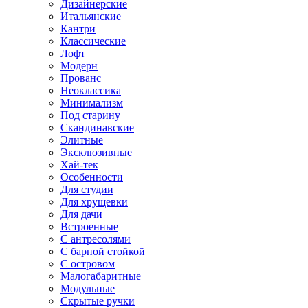
Дизайнерские
Итальянские
Кантри
Классические
Лофт
Модерн
Прованс
Неоклассика
Минимализм
Под старину
Скандинавские
Элитные
Эксклюзивные
Хай-тек
Особенности
Для студии
Для хрущевки
Для дачи
Встроенные
С антресолями
С барной стойкой
С островом
Малогабаритные
Модульные
Скрытые ручки