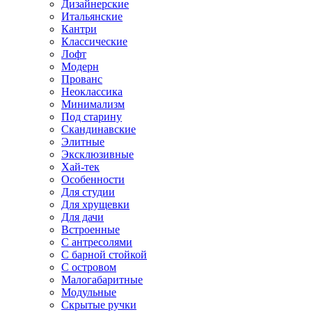
Дизайнерские
Итальянские
Кантри
Классические
Лофт
Модерн
Прованс
Неоклассика
Минимализм
Под старину
Скандинавские
Элитные
Эксклюзивные
Хай-тек
Особенности
Для студии
Для хрущевки
Для дачи
Встроенные
С антресолями
С барной стойкой
С островом
Малогабаритные
Модульные
Скрытые ручки