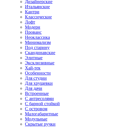
Дизайнерские
Итальянские
Кантри
Классические
Лофт
Модерн
Прованс
Неоклассика
Минимализм
Под старину
Скандинавские
Элитные
Эксклюзивные
Хай-тек
Особенности
Для студии
Для хрущевки
Для дачи
Встроенные
С антресолями
С барной стойкой
С островом
Малогабаритные
Модульные
Скрытые ручки