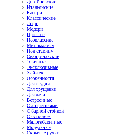
Дизайнерские
Итальянские
Кантри
Классические
Лофт
Модерн
Прованс
Неоклассика
Минимализм
Под старину
Скандинавские
Элитные
Эксклюзивные
Хай-тек
Особенности
Для студии
Для хрущевки
Для дачи
Встроенные
С антресолями
С барной стойкой
С островом
Малогабаритные
Модульные
Скрытые ручки